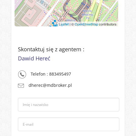
Leaflet
| ©
OpenStreetMap
contributors
Skontaktuj się z agentem :
Dawid Hereć
Telefon : 883495497
dherec@mdbroker.pl