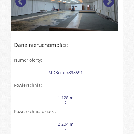
Dane nieruchomości:
Numer oferty:
MDBroker898591
Powierzchnia:
1 128 m
2
Powierzchnia działki:
2 234 m
2