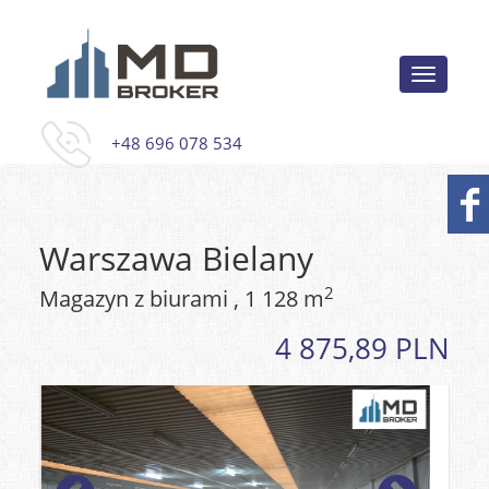
Toggle
navigati
+48 696 078 534
Warszawa Bielany
2
Magazyn z biurami , 1 128 m
4 875,89 PLN